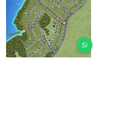
+ projetos
Quem é a 3dds?
A 3DDS é um estúdio criativo que atua
no mercado de visualização
arquitetônica 3D, design de interiores