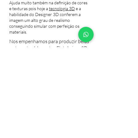
Ajuda muito também na definição de cores
e texturas pois hoje a
tecnologia 3D
e a
habilidade do Designer 3D conferem a
imagem um alto grau de realismo
conseguindo simular com perfeição os
materiais.
Nos empenhamos para produzir belas
e atraentes Maquetes Eletrônicas 3D,
para que você possa usá-las em seu
site, redes sociais, impressão em
grandes formatos, ou para auxiliá-lo
em seu projeto, tudo para que consiga
atingir seu objetivo. As Maquetes
Eletrônicas 3D desenvolvidas pela
3DDS podem seguir padrões de
mercado ou serem personalizadas.
Você tem um projeto?
Conte conosco para visualizar já seu projeto.