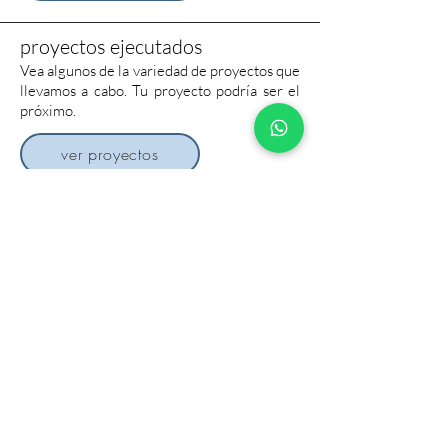
proyectos ejecutados
Vea algunos de la variedad de proyectos que
llevamos a cabo. Tu proyecto podría ser el
próximo.
ver proyectos
¿Tienes un proyecto?
Cuenta con nosotros para visualizar tu
proyecto ahora.
presupuesto
comercial@3dds.com.br
+55 (11) 2858-4136