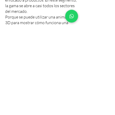
enfocado a productos. En este segmento,
la gama se abre a casi todos los sectores
del mercado.
Porque se puede utilizar una animación
3D para mostrar cómo funciona una
máquina, por dentro y por fuera. Puede
mostrar el efecto de la domótica, con
luces que se apagan y cortinas que se
abren.
Incluso podemos imaginarnos utilizar
una animación 3D para mostrar todo el
proceso de construcción.
No es de extrañar que hoy en día en casi
todas las pausas comerciales de la
televisión veas algo hecho en 3D. Es una
de las mejores y más completas formas
de mostrar tu producto, sea el que sea.
Todas las animaciones se realizan bajo
demanda, envíanos tu proyecto y
estaremos encantados de darle vida.